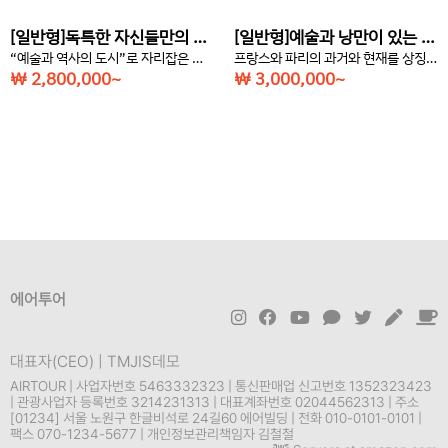
[일반형]독특한 자신들만의 문화를 만들어 왔던 지역 브리타니(4박5일)
[일반형]예술과 낭만이 있는 세계 문화의 중심지 파리(6박7일)
“예술과 역사의 도시”로 자리잡은 곳 프랑스 브리타니 여행
프랑스와 파리의 과거와 현재를 상징하는 에펠탑이 있는 프랑스 파리 여행
￦ 2,800,000~
￦ 3,000,000~
에어투어
대표자(CEO) | TMJIS데모
AIRTOUR | 사업자번호 5463332323 | 통신판매업 신고번호 1352323423
| 관광사업자 등록번호 3214231313 | 대표계좌번호 02044562313 | 주소
[01234] 서울 노원구 한글비석로 24길60 에어빌딩 | 전화 010-0101-0101 |
팩스 070-1234-5677 | 개인정보관리책임자 김철철