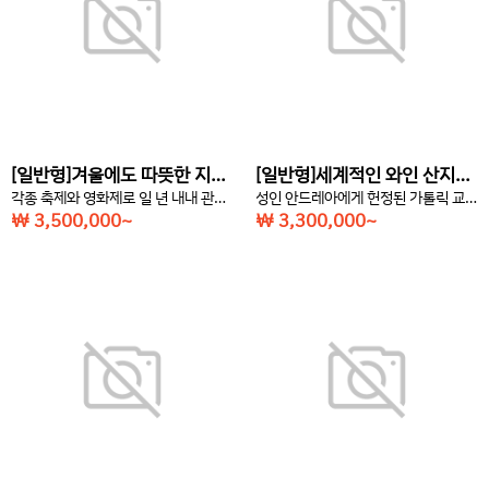
[일반형]겨울에도 따뜻한 지중해성 기후와 맑고 푸른 바다 니스(3박4일)
[일반형]세계적인 와인 산지에서 즐기는 와이너리 투어 보르도(7박8일)
각종 축제와 영화제로 일 년 내내 관광객이 끊이지 않는 프랑스 니스 여행
성인 안드레아에게 헌정된 가톨릭 교회가 있는 프랑스 보르도 여행
￦ 3,500,000~
￦ 3,300,000~