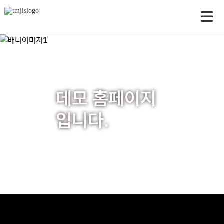
아
모 홈페이지
담
니다.
미
#