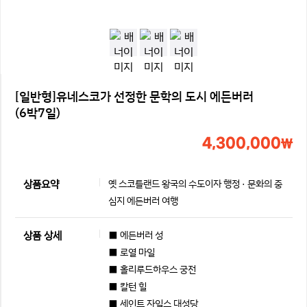
[일반형]유네스코가 선정한 문학의 도시 에든버러
(6박7일)
4,300,000
￦
상품요약
옛 스코틀랜드 왕국의 수도이자 행정 · 문화의 중
심지 에든버러 여행
상품 상세
■ 에든버러 성

■ 로열 마일

■ 홀리루드하우스 궁전

■ 칼턴 힐

■ 세인트 자일스 대성당
